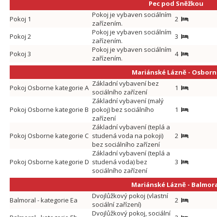
Pec pod Sněžkou
Pokoj je vybaven sociálním
Pokoj 1
2
zařízením.
Pokoj je vybaven sociálním
Pokoj 2
3
zařízením.
Pokoj je vybaven sociálním
Pokoj 3
4
zařízením.
Mariánské Lázně - Osborn
Základní vybavení bez
Pokoj Osborne kategorie A
1
sociálního zařízení
Základní vybavení (malý
Pokoj Osborne kategorie B
pokoj) bez sociálního
1
zařízení
Základní vybavení (teplá a
Pokoj Osborne kategorie C
studená voda na pokoji)
2
bez sociálního zařízení
Základní vybavení (teplá a
Pokoj Osborne kategorie D
studená voda) bez
3
sociálního zařízení
Mariánské Lázně - Balmor
Dvojlůžkový pokoj (vlastní
Balmoral - kategorie Ea
2
sociální zařízení)
Dvojlůžkový pokoj, sociální