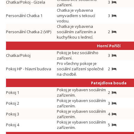
Chatka/Pokoj - Gizela
3
zařízení.
Chatka je vybavena
Personální Chatka 1
umyvadlem s tekoucí
3
vodou.
Chatka je vybavena
Personální Chatka 2 (VIP)
sociálním zařízením a
2
kuchyňkou s lednicí.
Horní Poříčí
Pokoj je bez sociálního
Chatka/Pokoj
3
zařízení.
Pro všechny pokoje je
Pokoj HP - hlavní budova
sociální zařízení společné
2
na chodbě.
Patejdlova bouda
Pokoj je vybaven sociálním
Pokoj 1
2
zařízením.
Pokoj je vybaven sociálním
Pokoj 2
3
zařízením.
Pokoj je vybaven sociálním
Pokoj 3
4
zařízením.
Pokoj je vybaven sociálním
Pokoj 4
5
zařízením.