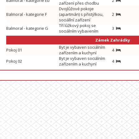
Balmoral - kategorie Eb
2
zařízení přes chodbu
Dvojlůžové pokoje
Balmoral - kategorie F
(apartmán) s přistýlkou,
2
sociállní zařízení
Tří lůžkový pokoj se
Balmoral - kategorie G
3
sociálním vybavením
Zámek Zahrádky
Byt je vybaven sociálním
Pokoj 01
4
zařízením a kuchyní
Byt je vybaven sociálním
Pokoj 02
4
zařízením a kuchyní