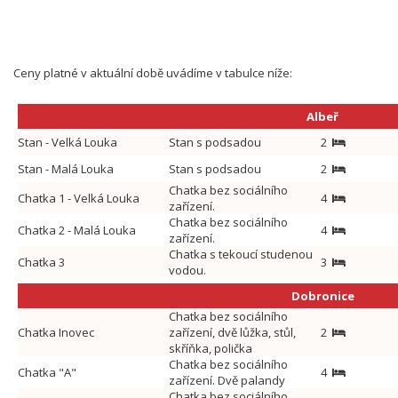
Ceny platné v aktuální době uvádíme v tabulce níže:
Albeř
Stan - Velká Louka
Stan s podsadou
2
Stan - Malá Louka
Stan s podsadou
2
Chatka bez sociálního
Chatka 1 - Velká Louka
4
zařízení.
Chatka bez sociálního
Chatka 2 - Malá Louka
4
zařízení.
Chatka s tekoucí studenou
Chatka 3
3
vodou.
Dobronice
Chatka bez sociálního
Chatka Inovec
zařízení, dvě lůžka, stůl,
2
skříňka, polička
Chatka bez sociálního
Chatka "A"
4
zařízení. Dvě palandy
Chatka bez sociálního